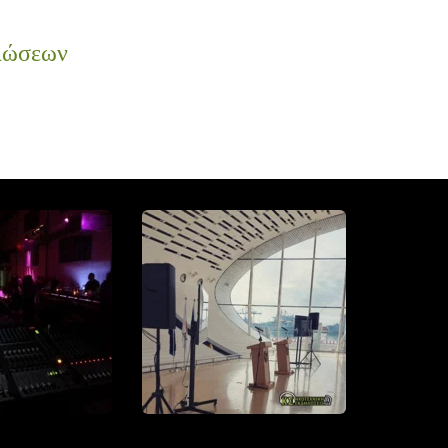
λώσεων